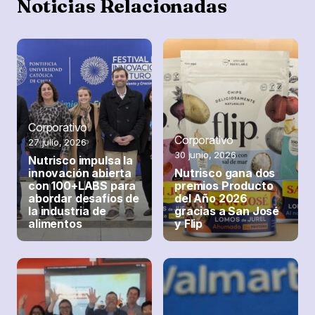
Noticias Relacionadas
Corporativo
Corporativo
27 julio, 2026
30 junio, 2026
Nutrisco impulsa la
innovación abierta
Nutrisco gana dos
con 100+LABS para
premios Producto
abordar desafíos de
del Año 2026
la industria de
gracias a San José
alimentos
y Flip