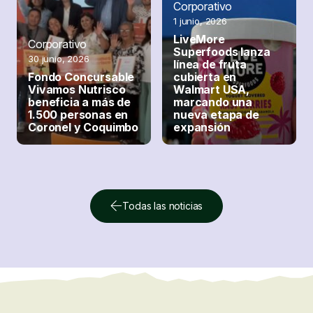
Corporativo
1 junio, 2026
LiveMore
Corporativo
Superfoods lanza
30 junio, 2026
Corporativo
línea de fruta
Fondo Concursable
cubierta en
1 junio, 2026
Vivamos Nutrisco
Walmart USA,
Nutrisco y Copec
beneficia a más de
marcando una
Flux impulsan
1.500 personas en
nueva etapa de
proyecto
Coronel y Coquimbo
expansión
fotovoltaico en la
planta de Romeral
Todas las noticias