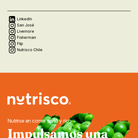
Redes
LinkedIn
San José
Livemore
sociales
Fisherman
Flip
Nutrisco Chile
Nutrirse en comer sano y rico
Impulsamos una