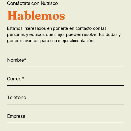
Contáctate con Nutrisco
Hablemos
Estamos interesados en ponerte en contacto con las
personas y equipos que mejor pueden resolver tus dudas y
generar avances para una mejor alimentación.
"
Company
Nombre
*
"
*
señala
los
campos
Correo
*
Este
obligatorios
campo
es
un
Teléfono
campo
de
validación
Empresa
y
debe
quedar
sin
Seleccionar