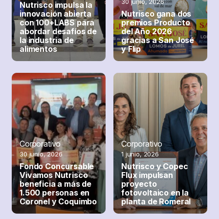
30 junio, 2026
Nutrisco impulsa la
innovación abierta
Nutrisco gana dos
con 100+LABS para
premios Producto
abordar desafíos de
del Año 2026
la industria de
gracias a San José
alimentos
y Flip
Corporativo
Corporativo
Corporativo
1 junio, 2026
30 junio, 2026
1 junio, 2026
Nutrisco refuerza
Fondo Concursable
Nutrisco y Copec
vínculos
Vivamos Nutrisco
Flux impulsan
internacionales y
beneficia a más de
proyecto
detecta nuevas
1.500 personas en
fotovoltaico en la
tendencias en
Coronel y Coquimbo
planta de Romeral
ronda de negocios
Polaris